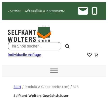
Zum
Inhalt
g & Service
Qualität & Kompetenz
springen
Search
Individuelle Anfrage
Start
/ Produkt A Giebelbreite (cm) / 318
Selfkant-Wolters Gewächshäuser