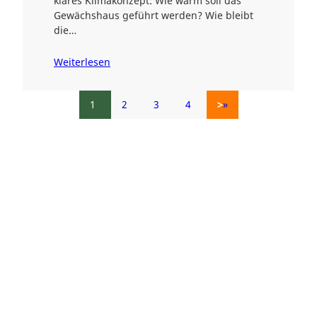
klares Klimakonzept: Wie warm soll das
Gewächshaus geführt werden? Wie bleibt
die…
Weiterlesen
1
2
3
4
»