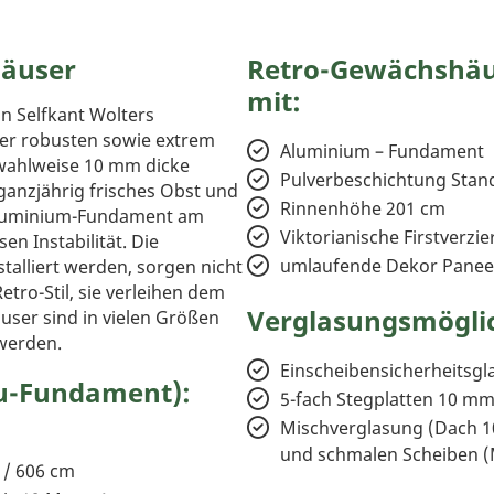
häuser
Retro-Gewächshäus
mit:
on Selfkant Wolters
er robusten sowie extrem
Aluminium – Fundament
r wahlweise 10 mm dicke
Pulverbeschichtung Stan
ganzjährig frisches Obst und
Rinnenhöhe 201 cm
 Aluminium-Fundament am
Viktorianische Firstverzi
n Instabilität. Die
umlaufende Dekor Panee
alliert werden, sorgen nicht
tro-Stil, sie verleihen dem
Verglasungsmöglic
ser sind in vielen Größen
werden.
Einscheibensicherheitsg
u-Fundament):
5-fach Stegplatten 10 m
Mischverglasung (Dach 1
und schmalen Scheiben (
 / 606 cm