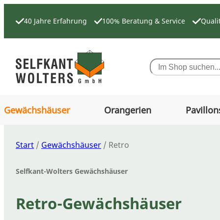
Zum
Inhalt
40 Jahre Erfahrung
100% Beratung & Service
Quali
springen
Search
Gewächshäuser
Orangerien
Pavillon
Start
/
Gewächshäuser
/ Retro
Selfkant-Wolters Gewächshäuser
Retro-Gewächshäuser