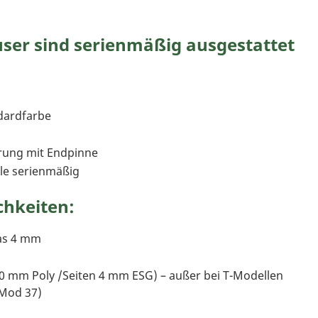
er sind serienmäßig ausgestattet
dardfarbe
erung mit Endpinne
le serienmäßig
hkeiten:
las 4 mm
m
0 mm Poly /Seiten 4 mm ESG) – außer bei T-Modellen
Mod 37)