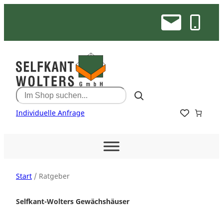
Zum
Inhalt
e Erfahrung
100% Beratung & Service
Qualität & Kompete
springen
Search
Individuelle Anfrage
Start
/ Ratgeber
Selfkant-Wolters Gewächshäuser