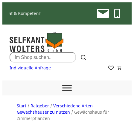
Zum
Inhalt
Kompetenz
springen
Search
Individuelle Anfrage
Start
/
Ratgeber
/
Verschiedene Arten
Gewächshäuser zu nutzen
/ Gewächshaus für
Zimmerpflanzen