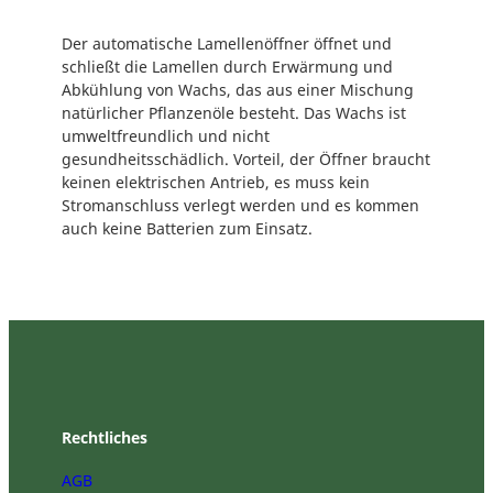
r
L
Der automatische Lamellenöffner öffnet und
a
schließt die Lamellen durch Erwärmung und
m
Abkühlung von Wachs, das aus einer Mischung
e
natürlicher Pflanzenöle besteht. Das Wachs ist
l
umweltfreundlich und nicht
l
gesundheitsschädlich. Vorteil, der Öffner braucht
e
keinen elektrischen Antrieb, es muss kein
n
Stromanschluss verlegt werden und es kommen
ö
auch keine Batterien zum Einsatz.
f
f
n
e
r
f
ü
r
G
Rechtliches
e
w
AGB