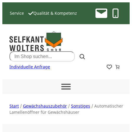
Zum
Inhalt
& Service
Qualität & Kompetenz
springen
Search
Individuelle Anfrage
Start
/
Gewächshauszubehör
/
Sonstiges
/ Automatischer
Lamellenöffner für Gewächshäuser