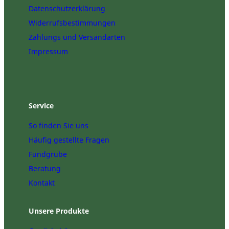
ä
Datenschutzerklärung
c
Widerrufsbestimmungen
h
s
Zahlungs und Versandarten
h
Impressum
ä
u
s
e
r
Service
M
e
So finden Sie uns
n
Häufig gestellte Fragen
g
e
Fundgrube
Beratung
Kontakt
Unsere Produkte