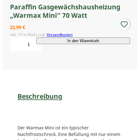
Paraffin Gasgewächshausheizung
„Warmax Mini“ 70 Watt
22,99
€
inkl. 19 % MwSt.
zzgl.
Versandkosten
P
In den Warenkorb
a
r
a
f
f
i
n
G
Beschreibung
a
s
g
e
w
Der Warmax Mini ist ein typischer
ä
Nachtfrostschreck. Eine Befüllung mit nur einem
c