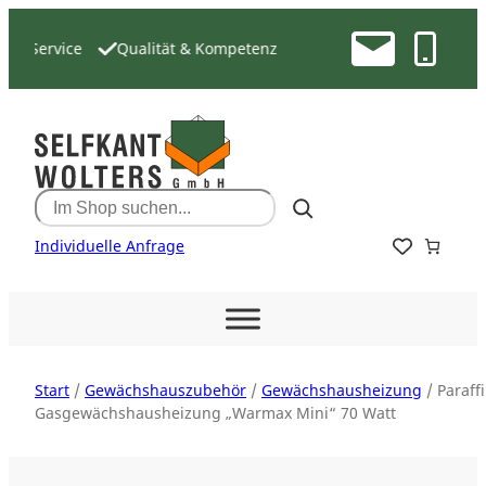
Zum
Inhalt
& Service
Qualität & Kompetenz
springen
Search
Individuelle Anfrage
Start
/
Gewächshauszubehör
/
Gewächshausheizung
/ Paraff
Gasgewächshausheizung „Warmax Mini“ 70 Watt