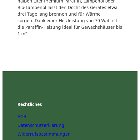
halben Liter Premium Paraffin, Lampenöl oder
h
Bio-Lampenöl lässt den Docht des Gerätes etwa
s
drei Tage lang brennen und für Wärme
h
sorgen. Dank einer Heizleistung von 70 Watt ist
a
die Paraffin-Heizung ideal für Gewächshäuser bis
u
1 m².
s
h
e
i
z
u
n
g
"
W
a
Rechtliches
r
AGB
m
a
Datenschutzerklärung
x
Widerrufsbestimmungen
M