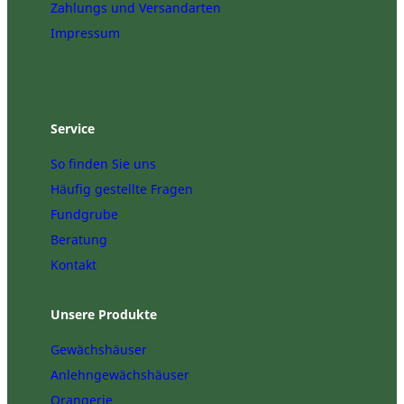
Zahlungs und Versandarten
i
n
Impressum
i
"
7
0
W
Service
a
t
So finden Sie uns
t
Häufig gestellte Fragen
M
Fundgrube
e
n
Beratung
g
Kontakt
e
Unsere Produkte
Gewächshäuser
Anlehngewächshäuser
Orangerie