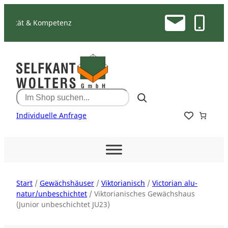
Zum
Inhalt
 & Kompetenz
springen
Search
Individuelle Anfrage
Start
/
Gewächshäuser
/
Viktorianisch
/
Victorian alu-
natur/unbeschichtet
/ Viktorianisches Gewächshaus
(Junior unbeschichtet JU23)