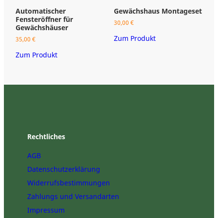
Automatischer
Gewächshaus Montageset
G
Fensteröffner für
„
30,00
€
Gewächshäuser
b
Zum Produkt
35,00
€
3
Zum Produkt
Z
Rechtliches
AGB
Datenschutzerklärung
Widerrufsbestimmungen
Zahlungs und Versandarten
Impressum