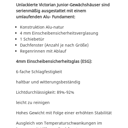
t
Unlackierte Victorian Junior-Gewächshäuser sind
J
serienmäßig ausgestattet mit einem
U
umlaufenden Alu- Fundament:
2
Konstruktion Alu-natur
3
4 mm Einscheibensicherheitsverglasung
)
1 Schiebetür
M
Dachfenster (Anzahl je nach Größe)
e
Regenrinnen mit Ablauf
n
g
4mm Einscheibensicherheitsglas (ESG):
e
6-fache Schlagfestigkeit
haltbar und witterungsbeständig
Lichtdurchlässigkeit: 89%-92%
leicht zu reinigen
Hohes Gewicht mit Folge einer erhöhten Stabilität
Ausgleich von Temperaturschwankungen im