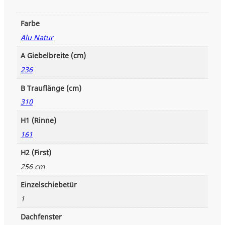
k
t
Farbe
o
r
Alu Natur
i
a
A Giebelbreite (cm)
n
236
i
s
B Trauflänge (cm)
c
310
h
e
H1 (Rinne)
s
161
G
e
H2 (First)
w
256 cm
ä
c
Einzelschiebetür
h
1
s
h
Dachfenster
a