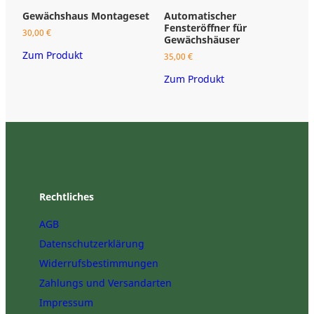
Gewächshaus Montageset
Automatischer
G
Fensteröffner für
„
30,00
€
Gewächshäuser
b
Zum Produkt
35,00
€
3
Zum Produkt
Z
Rechtliches
AGB
Datenschutzerklärung
Widerrufsbestimmungen
Zahlungs und Versandarten
Impressum