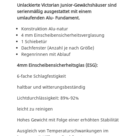
t
Unlackierte Victorian Junior-Gewächshäuser sind
J
serienmäßig ausgestattet mit einem
U
umlaufenden Alu- Fundament.
2
Konstruktion Alu-natur
4
4 mm Einscheibensicherheitsverglasung
)
1 Schiebetür
M
Dachfenster (Anzahl je nach Größe)
e
Regenrinnen mit Ablauf
n
g
4mm Einscheibensicherheitsglas (ESG):
e
6-fache Schlagfestigkeit
haltbar und witterungsbeständig
Lichtdurchlässigkeit: 89%-92%
leicht zu reinigen
Hohes Gewicht mit Folge einer erhöhten Stabilität
Ausgleich von Temperaturschwankungen im