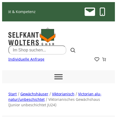
Zum
Inhalt
& Kompetenz
springen
Search
Individuelle Anfrage
Start
/
Gewächshäuser
/
Viktorianisch
/
Victorian alu-
natur/unbeschichtet
/ Viktorianisches Gewächshaus
(Junior unbeschichtet JU24)