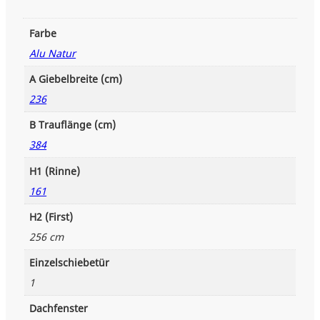
k
t
Farbe
o
r
Alu Natur
i
a
A Giebelbreite (cm)
n
236
i
s
B Trauflänge (cm)
c
384
h
e
H1 (Rinne)
s
161
G
e
H2 (First)
w
256 cm
ä
c
Einzelschiebetür
h
1
s
h
Dachfenster
a