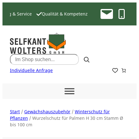
Zum
Inhalt
ng & Service
Qualität & Kompetenz
springen
Search
Individuelle Anfrage
Start
/
Gewächshauszubehör
/
Winterschutz für
Pflanzen
/ Wurzelschutz für Palmen H 30 cm Stamm Ø
bis 100 cm