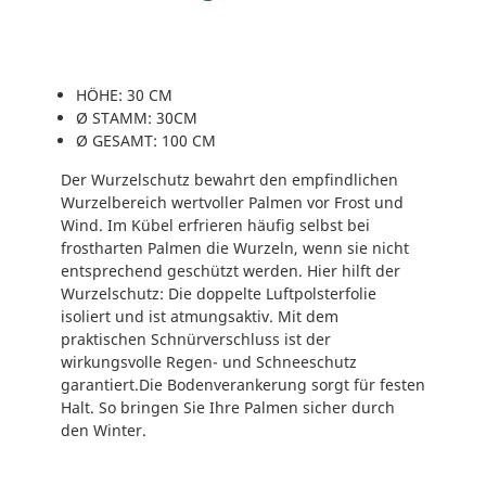
t
z
f
ü
HÖHE: 30 CM
r
Ø STAMM: 30CM
P
Ø GESAMT: 100 CM
a
Der Wurzelschutz bewahrt den empfindlichen
l
Wurzelbereich wertvoller Palmen vor Frost und
m
Wind. Im Kübel erfrieren häufig selbst bei
e
frostharten Palmen die Wurzeln, wenn sie nicht
n
entsprechend geschützt werden. Hier hilft der
H
Wurzelschutz: Die doppelte Luftpolsterfolie
3
isoliert und ist atmungsaktiv. Mit dem
0
praktischen Schnürverschluss ist der
c
wirkungsvolle Regen- und Schneeschutz
m
garantiert.Die Bodenverankerung sorgt für festen
S
Halt. So bringen Sie Ihre Palmen sicher durch
t
den Winter.
a
m
m