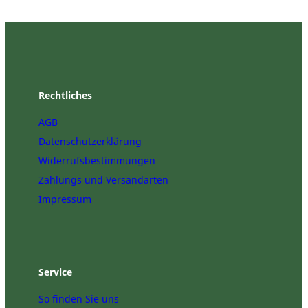
Ø
b
i
s
1
0
0
Rechtliches
c
AGB
m
M
Datenschutzerklärung
e
Widerrufsbestimmungen
n
Zahlungs und Versandarten
g
e
Impressum
Service
So finden Sie uns