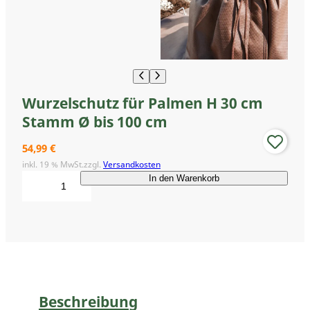
Wurzelschutz für Palmen H 30 cm
Stamm Ø bis 100 cm
54,99
€
inkl. 19 % MwSt.
zzgl.
Versandkosten
W
In den Warenkorb
u
r
z
e
l
s
c
h
Beschreibung
u