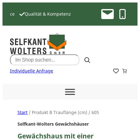
Zum
Inhalt
e
Qualität & Kompetenz
springen
Search
Individuelle Anfrage
Start
/ Produkt B Trauflänge (cm) / 605
Selfkant-Wolters Gewächshäuser
Gewächshaus mit einer