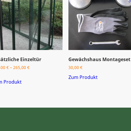
ätzliche Einzeltür
Gewächshaus Montageset
,00
€
–
265,00
€
30,00
€
Dieses
Zum Produkt
m Produkt
Produkt
weist
mehrere
Varianten
auf.
Die
Optionen
können