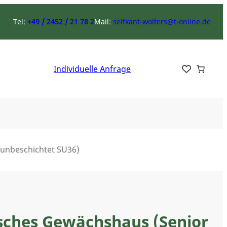
Tel:
+49 / 2452 / 21 78 2
Mail:
selfkant-wolters@t-online.de
Individuelle Anfrage
 unbeschichtet SU36)
isches Gewächshaus (Senior