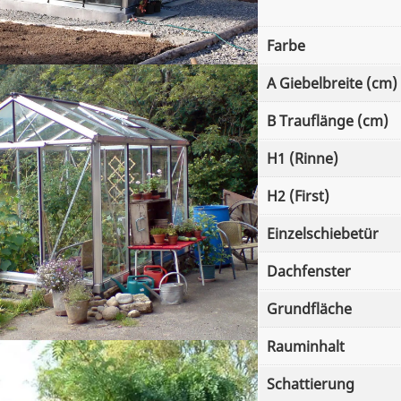
k
t
Farbe
o
r
A Giebelbreite (cm)
i
a
B Trauflänge (cm)
n
i
H1 (Rinne)
s
c
H2 (First)
h
Einzelschiebetür
e
s
Dachfenster
G
e
Grundfläche
w
ä
Rauminhalt
c
h
Schattierung
s