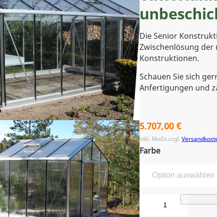
unbeschic
Die Senior Konstrukt
Zwischenlösung der 
Konstruktionen.
Schauen Sie sich ger
Anfertigungen und za
5.707,00
€
inkl. MwSt.
zzgl.
Versandkost
Farbe
V
i