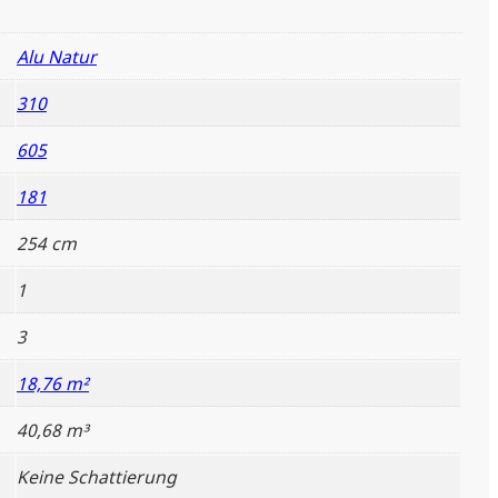
Alu Natur
310
605
181
254 cm
1
3
18,76 m²
40,68 m³
Keine Schattierung