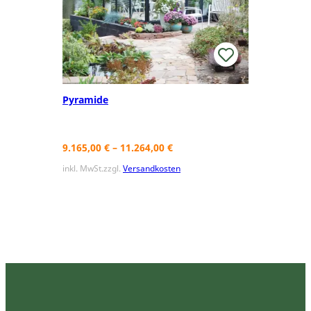
Pyramide
9.165,00
€
–
11.264,00
€
inkl. MwSt.
zzgl.
Versandkosten