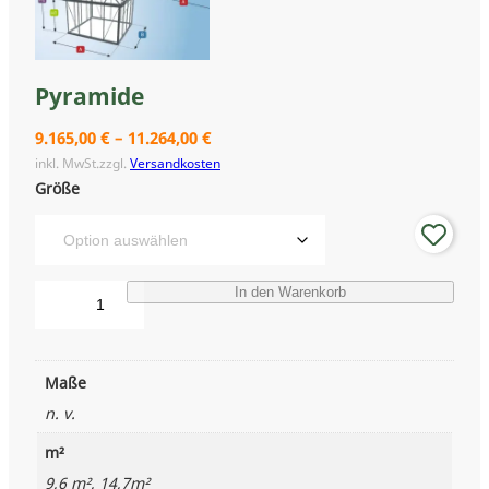
Pyramide
9.165,00
€
–
11.264,00
€
inkl. MwSt.
zzgl.
Versandkosten
Größe
P
In den Warenkorb
y
r
a
Maße
m
i
n. v.
d
e
m²
M
9,6 m², 14,7m²