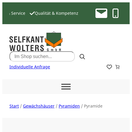
Zum
Inhalt
 & Service
Qualität & Kompetenz
springen
Search
Individuelle Anfrage
Start
/
Gewächshäuser
/
Pyramiden
/ Pyramide