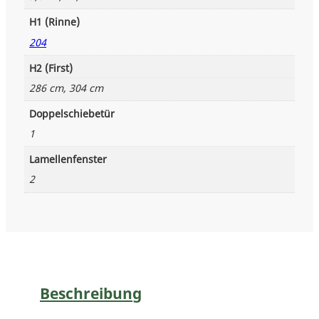
e
n
H1 (Rinne)
g
204
e
H2 (First)
286 cm, 304 cm
Doppelschiebetür
1
Lamellenfenster
2
Beschreibung