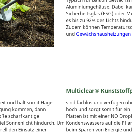
Typisch für Balkon Gewächshä
Aluminiumgehäuse. Dabei kann
Sicherheitsglas (ESG) oder M
es bis zu 92% des Lichts hind
Zudem können Temperatursch
und
Gewächshausheizungen
Multiclear® Kunststoff
eit und hält somit Hagel
sind farblos und verfügen übe
ädigung kommen, dann
hoch und sorgt somit für ein
große scharfkantige
Platten ist mit einer NO Dro
viel Sonnenlicht hindurch. Um
Kondenswassers auf die Pflan
ell den Einsatz einer
beim Sparen von Energie und 