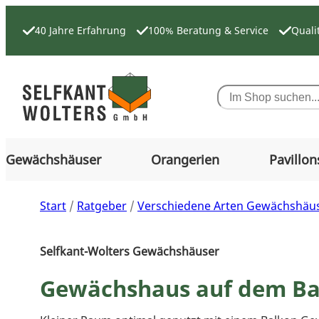
Zum
Inhalt
40 Jahre Erfahrung
100% Beratung & Service
Quali
springen
Search
Gewächshäuser
Orangerien
Pavillon
Start
/
Ratgeber
/
Verschiedene Arten Gewächshäus
Selfkant-Wolters Gewächshäuser
Gewächshaus auf dem Ba