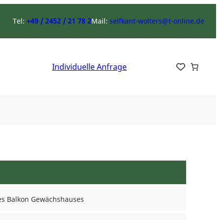
Tel:
+49 / 2452 / 21 78 2
Mail:
selfkant-wolters@t-online.de
Individuelle Anfrage
es Balkon Gewächshauses